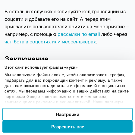
В остальных случаях скопируйте код трансляции из
соцсети и добавьте его на сайт. А перед этим
пригласите пользователей прийти на мероприятие —
например, с помощью
рассылки по email
либо через
чат-бота в соцсетях или мессенджерах
.
Заключение
Этот сайт использует файлы «куки»
В этой статье мы рассмотрели специализированные
Мы используем файлы cookie, чтобы анализировать трафик,
сервисы для потоковой трансляции, узнали, для чего
подбирать для вас подходящий контент и рекламу, а также
дать вам возможность делиться информацией в социальных
это нужно и как можно использовать возможности
сетях. Мы передаем информацию о ваших действиях на сайте
соцсетей.
партнерам Google: социальным сетям и компаниям,
занимающимся рекламой и веб-аналитикой. Наши партнеры
При выборе сервиса ориентируйтесь на:
могут комбинировать эти сведения с предоставленной вами
Выбор
информацией, а также данными, которые они получили при
Настройки
Необходимые
Связку сервисов — какие каналы вам нужно
согласия
использовании вами их сервисов.
связать и в каком количестве.
Разрешить все
Войти
Регистрация
Хранилище — лучше всего использовать
Настроечные