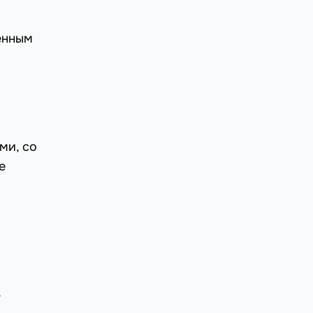
венным
ми, со
е
,