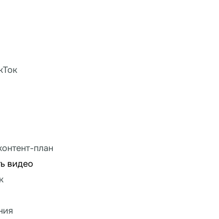
кТок
контент-план
ть видео
к
ния