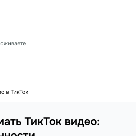
роживаете
ео в ТикТок
мать ТикТок видео:
нности