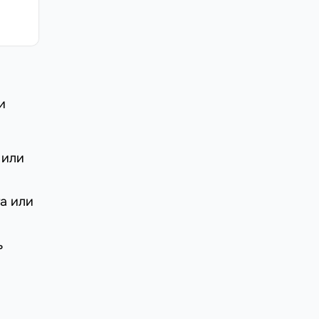
и
 или
а или
ь