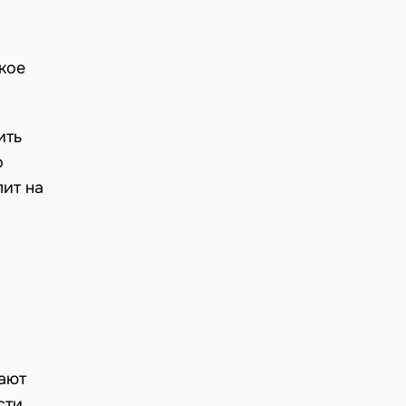
кое
ить
о
лит на
кают
сти