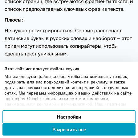
список страниц, где встречаются фрагменты текста, и
список предполагаемых ключевых фраз из текста.
Плюсы:
Не нужно регистрироваться. Сервис распознает
латинские буквы в русских словах и наоборот — этот
прием могут использовать копирайтеры, чтобы
сделать текст уникальным.
Минусы:
Этот сайт использует файлы «куки»
Плохая проверка орфографии — сервис «не знает»
Мы используем файлы cookie, чтобы анализировать трафик,
подбирать для вас подходящий контент и рекламу, а также
множества тематических терминов и принимает их за
дать вам возможность делиться информацией в социальных
ошибки. Максимальный объем текста для проверки
сетях. Мы передаем информацию о ваших действиях на сайте
за раз — 15 тысяч символов с пробелами.
партнерам Google: социальным сетям и компаниям,
занимающимся рекламой и веб-аналитикой. Наши партнеры
могут комбинировать эти сведения с предоставленной вами
Выбор
Advego Plagiatus
информацией, а также данными, которые они получили при
Настройки
Необходимые
согласия
использовании вами их сервисов.
Разрешить все
Войти
Регистрация
Настроечные