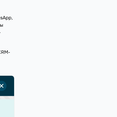
tsApp,
сы
-
 CRM-