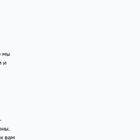
е мы
и и
-
оны.
ак вам