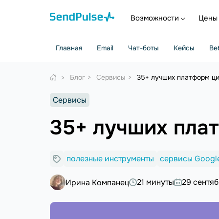
Возможности
Цены
Главная
Email
Чат-боты
Кейсы
Ве
Блог
Сервисы
35+ лучших платформ ци
Сервисы
35+ лучших пла
полезные инструменты
сервисы Googl
21 минуты
29 сентя
Ирина Компанец