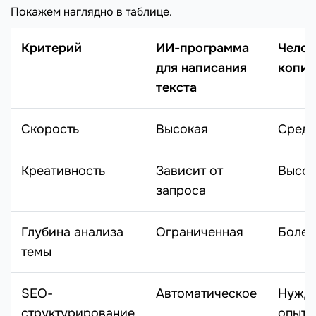
Покажем наглядно в таблице.
Критерий
ИИ-программа
Челов
для написания
копир
текста
Скорость
Высокая
Средн
Креативность
Зависит от
Высок
запроса
Глубина анализа
Ограниченная
Более
темы
SEO-
Автоматическое
Нужда
структурирование
опыте