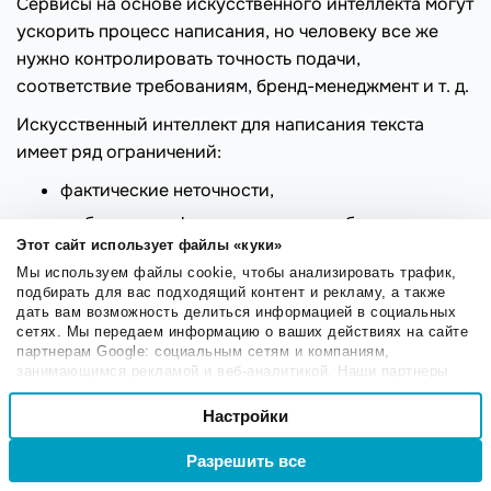
Сервисы на основе искусственного интеллекта могут
ускорить процесс написания, но человеку все же
нужно контролировать точность подачи,
соответствие требованиям, бренд-менеджмент и т. д.
Искусственный интеллект для написания текста
имеет ряд ограничений:
фактические неточности,
шаблонность формулировок, необходимость
Этот сайт использует файлы «куки»
ручного редактирования
Мы используем файлы cookie, чтобы анализировать трафик,
необходимость ручного редактирования,
подбирать для вас подходящий контент и рекламу, а также
дать вам возможность делиться информацией в социальных
отсутствие глубокой экспертизы,
сетях. Мы передаем информацию о ваших действиях на сайте
риск низкой уникальности без доработки.
партнерам Google: социальным сетям и компаниям,
занимающимся рекламой и веб-аналитикой. Наши партнеры
Рассмотрим эту тему подробнее.
могут комбинировать эти сведения с предоставленной вами
Выбор
информацией, а также данными, которые они получили при
Настройки
Необходимые
согласия
использовании вами их сервисов.
Фактические неточности
Разрешить все
Войти
Регистрация
Настроечные
ИИ не проверяет факты и не подстраивает тексты под