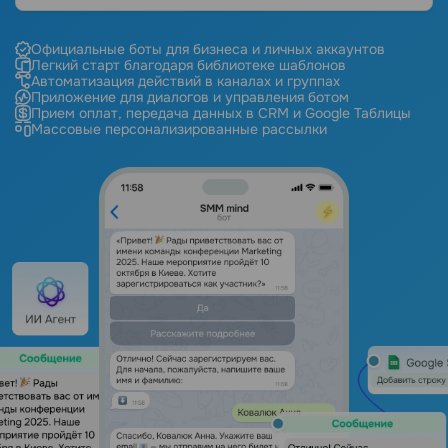
Официальные боты для бизнеса и личных аккаунтов
Легкий старт благодаря библиотеке шаблонов
Автоматизация действий в каналах и группах
Приложение для диалогов и управления ботом
Прием оплат, передача данных в CRM и Google Таблицы
Массовые персонализированные рассылки