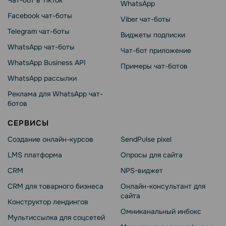
Чат-бот в TikTok
WhatsApp
Facebook чат-боты
Viber чат-боты
Telegram чат-боты
Виджеты подписки
WhatsApp чат-боты
Чат-бот приложение
WhatsApp Business API
Примеры чат-ботов
WhatsApp рассылки
Реклама для WhatsApp чат-
ботов
СЕРВИСЫ
Создание онлайн-курсов
SendPulse pixel
LMS платформа
Опросы для сайта
CRM
NPS-виджет
CRM для товарного бизнеса
Онлайн-консультант для
сайта
Конструктор лендингов
Омниканальный инбокс
Мультиссылка для соцсетей