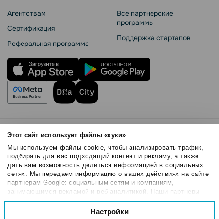
Агентствам
Все партнерские
программы
Сертификация
Поддержка стартапов
Реферальная программа
Правила использования
Этот сайт использует файлы «куки»
Безопасность SendPulse
Мы используем файлы cookie, чтобы анализировать трафик,
Политика конфиденциальности
подбирать для вас подходящий контент и рекламу, а также
дать вам возможность делиться информацией в социальных
Политика Cookies
сетях. Мы передаем информацию о ваших действиях на сайте
© 2015 - 2026. ООО «СендПульс». Все права защищены.
партнерам Google: социальным сетям и компаниям,
занимающимся рекламой и веб-аналитикой. Наши партнеры
могут комбинировать эти сведения с предоставленной вами
Выбор
информацией, а также данными, которые они получили при
Настройки
Необходимые
согласия
использовании вами их сервисов.