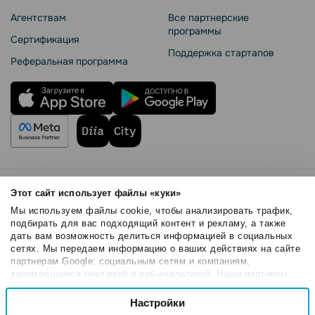
Агентствам
Все партнерские
программы
Сертификация
Поддержка стартапов
Реферальная программа
Правила использования
Этот сайт использует файлы «куки»
Безопасность SendPulse
Мы используем файлы cookie, чтобы анализировать трафик,
Политика конфиденциальности
подбирать для вас подходящий контент и рекламу, а также
дать вам возможность делиться информацией в социальных
Политика Cookies
сетях. Мы передаем информацию о ваших действиях на сайте
© 2015 - 2026. ООО «СендПульс». Все права защищены.
партнерам Google: социальным сетям и компаниям,
занимающимся рекламой и веб-аналитикой. Наши партнеры
могут комбинировать эти сведения с предоставленной вами
Выбор
информацией, а также данными, которые они получили при
Настройки
Необходимые
согласия
использовании вами их сервисов.