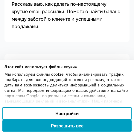
Рассказываю, как делать по-настоящему
крутые email рассылки. Помогаю найти баланс
между заботой о клиенте и успешными
продажами.
Этот сайт использует файлы «куки»
Мы используем файлы cookie, чтобы анализировать трафик,
Средняя оценка:
4/5
подбирать для вас подходящий контент и рекламу, а также
Всего голосов:
1
дать вам возможность делиться информацией в социальных
сетях. Мы передаем информацию о ваших действиях на сайте
Facebook
Twitter
партнерам Google: социальным сетям и компаниям,
занимающимся рекламой и веб-аналитикой. Наши партнеры
могут комбинировать эти сведения с предоставленной вами
Выбор
информацией, а также данными, которые они получили при
Настройки
Необходимые
согласия
использовании вами их сервисов.
Разрешить все
Войти
Регистрация
лояльность клиентов
Настроечные