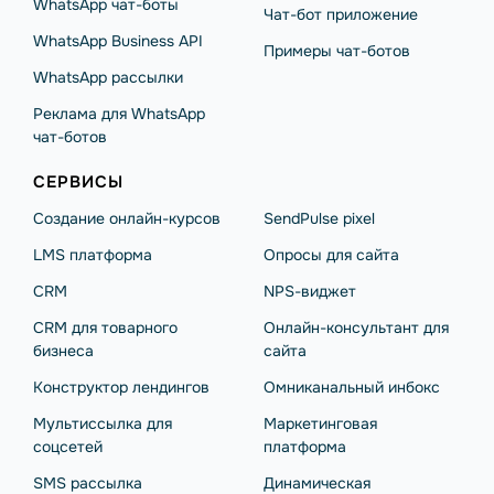
WhatsApp чат-боты
Чат-бот приложение
WhatsApp Business API
Примеры чат-ботов
WhatsApp рассылки
Реклама для WhatsApp
чат-ботов
СЕРВИСЫ
Создание онлайн-курсов
SendPulse pixel
LMS платформа
Опросы для сайта
CRM
NPS-виджет
CRM для товарного
Онлайн-консультант для
бизнеса
сайта
Конструктор лендингов
Омниканальный инбокс
Мультиссылка для
Маркетинговая
соцсетей
платформа
SMS рассылка
Динамическая