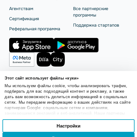
Агентствам
Все партнерские
программы
Сертификация
Поддержка стартапов
Реферальная программа
Этот сайт использует файлы «куки»
Мы используем файлы cookie, чтобы анализировать трафик,
Правила использования
Безопасность SendPulse
подбирать для вас подходящий контент и рекламу, а также
Политика конфиденциальности
Политика Cookies
дать вам возможность делиться информацией в социальных
сетях. Мы передаем информацию о ваших действиях на сайте
© 2015 - 2026. ООО «СендПульс». Все права защищены.
партнерам Google: социальным сетям и компаниям,
занимающимся рекламой и веб-аналитикой. Наши партнеры
могут комбинировать эти сведения с предоставленной вами
Выбор
информацией, а также данными, которые они получили при
Настройки
Необходимые
согласия
использовании вами их сервисов.