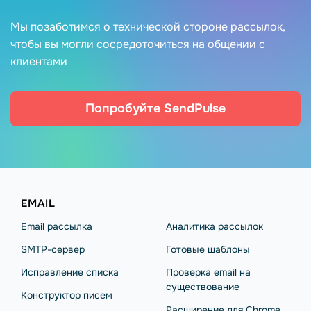
Мы позаботимся о технической стороне рассылок,
чтобы вы могли сосредоточиться на общении с
клиентами
Попробуйте SendPulse
EMAIL
Email рассылка
Аналитика рассылок
SMTP-сервер
Готовые шаблоны
Исправление списка
Проверка email на
существование
Конструктор писем
Расширение для Chrome