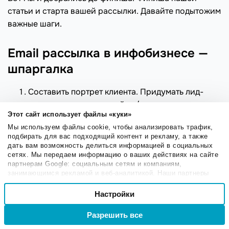
статьи и старта вашей рассылки. Давайте подытожим
важные шаги.
Email рассылка в инфобизнесе —
шпаргалка
Составить портрет клиента. Придумать лид-
магнит, подготовить сайт и/или лендинг с
Этот сайт использует файлы «куки»
формой подписки.
Мы используем файлы cookie, чтобы анализировать трафик,
Собирать базу, используя соцсети,
подбирать для вас подходящий контент и рекламу, а также
таргетированную рекламу, партнерские
дать вам возможность делиться информацией в социальных
сетях. Мы передаем информацию о ваших действиях на сайте
рассылки. Писать полезные и SEO
партнерам Google: социальным сетям и компаниям,
оптимизированные статьи в блог.
занимающимся рекламой и веб-аналитикой. Наши партнеры
могут комбинировать эти сведения с предоставленной вами
Выбор
Подготовить серию писем и настроить
информацией, а также данными, которые они получили при
Настройки
Необходимые
согласия
автоматическую серию
в сервисе email
использовании вами их сервисов.
рассылок.
Разрешить все
Войти
Регистрация
Настроечные
Спрашивать мнение подписчиков о рассылке,