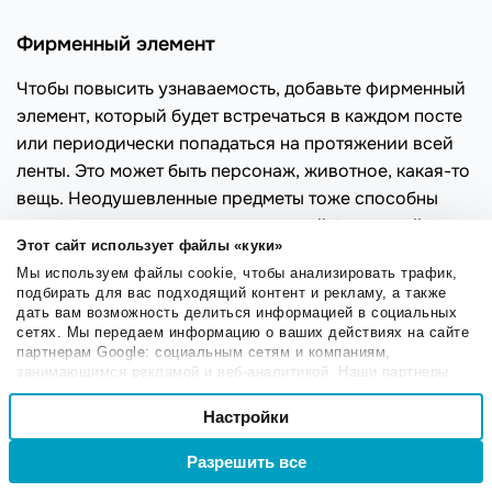
Фирменный элемент
Чтобы повысить узнаваемость, добавьте фирменный
элемент, который будет встречаться в каждом посте
или периодически попадаться на протяжении всей
ленты. Это может быть персонаж, животное, какая-то
вещь. Неодушевленные предметы тоже способны
стать персонажами — дело за вашей фантазией.
Этот сайт использует файлы «куки»
Мы используем файлы cookie, чтобы анализировать трафик,
Иллюстрации
подбирать для вас подходящий контент и рекламу, а также
дать вам возможность делиться информацией в социальных
Некоторые аккаунты полностью состоят из
сетях. Мы передаем информацию о ваших действиях на сайте
партнерам Google: социальным сетям и компаниям,
иллюстраций, в других ими разбавляют обычные
занимающимся рекламой и веб-аналитикой. Наши партнеры
фотографии.
могут комбинировать эти сведения с предоставленной вами
Выбор
информацией, а также данными, которые они получили при
Настройки
Необходимые
Иллюстрации позволяют выразить эмоцию, привлечь
согласия
использовании вами их сервисов.
внимание, воплотить идею, которую не получается
Разрешить все
Войти
Регистрация
передать через фотографии.
Настроечные