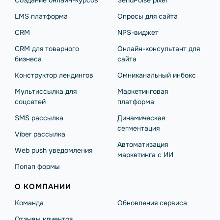
Создание онлайн-курсов
SendPulse pixel
LMS платформа
Опросы для сайта
CRM
NPS-виджет
CRM для товарного
Онлайн-консультант для
бизнеса
сайта
Конструктор лендингов
Омниканальный инбокс
Мультиссылка для
Маркетинговая
соцсетей
платформа
SMS рассылка
Динамическая
сегментация
Viber рассылка
Автоматизация
Web push уведомления
маркетинга с ИИ
Попап формы
О КОМПАНИИ
Команда
Обновления сервиса
Отзывы клиентов