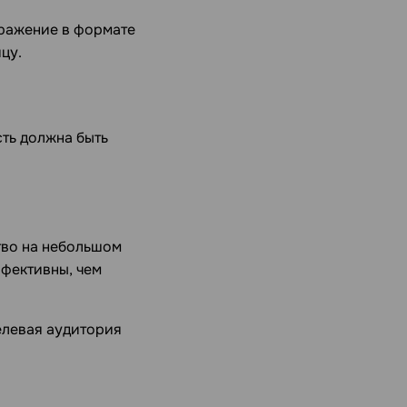
бражение в формате
цу.
сть должна быть
тво на небольшом
ффективны, чем
елевая аудитория