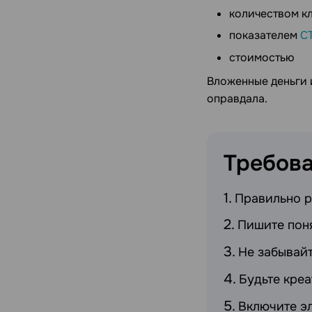
количеством к
показателем
C
стоимостью
Вложенные деньги 
оправдала.
Требов
Правильно р
Пишите пон
Не забывайт
Будьте кре
Включите э