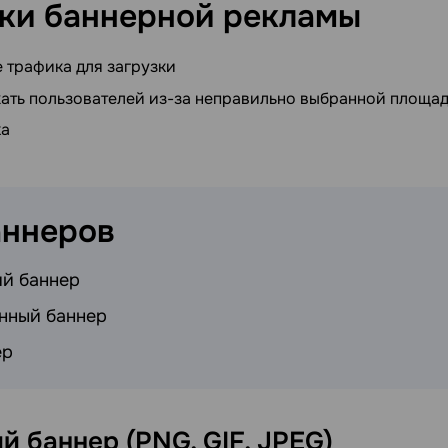
ки баннерной
рекламы
 трафика для загрузки
ать пользователей из-за неправильно выбранной площа
ка
аннеров
й баннер
нный баннер
ер
й баннер (PNG, GIF,
JPEG)