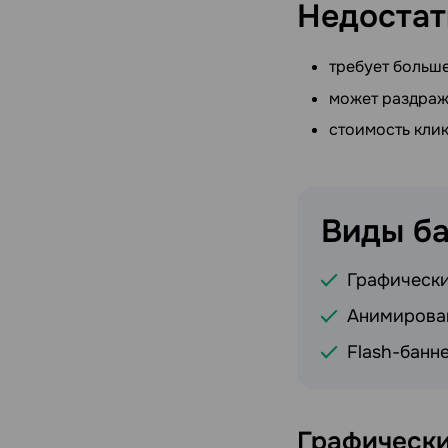
Недостат
требует больше
может раздраж
стоимость кли
Виды
б
Графически
Анимирова
Flash-банн
Графически