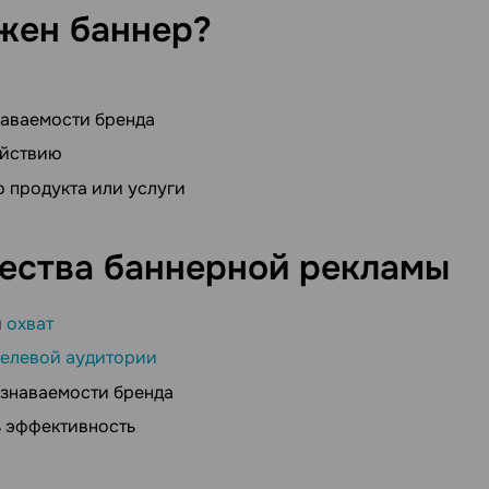
ужен
баннер?
аваемости бренда
ействию
 продукта или услуги
ества баннерной
рекламы
й
охват
елевой аудитории
узнаваемости бренда
ь эффективность