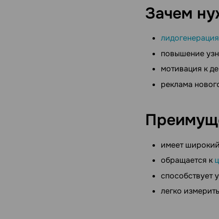
Зачем н
лидогенерация
повышение узн
мотивация к д
реклама нового
Преимущ
имеет широки
обращается к
ц
способствует 
легко измерит