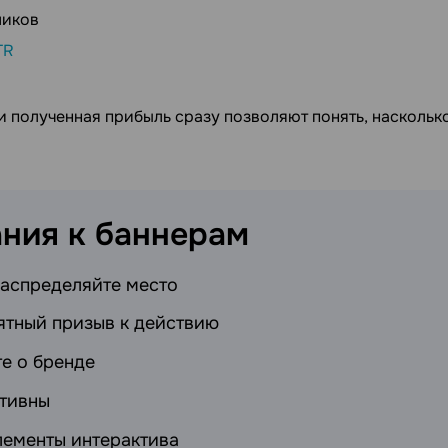
ликов
TR
и полученная прибыль сразу позволяют понять, наскольк
ания к
баннерам
аспределяйте место
ятный призыв к действию
е о бренде
ативны
лементы интерактива