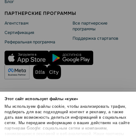
Блог
ПАРТНЕРСКИЕ ПРОГРАММЫ
Агентствам
Все партнерские
программы
Сертификация
Поддержка стартапов
Реферальная программа
Правила использования
Этот сайт использует файлы «куки»
Безопасность SendPulse
Мы используем файлы cookie, чтобы анализировать трафик,
Политика конфиденциальности
подбирать для вас подходящий контент и рекламу, а также
дать вам возможность делиться информацией в социальных
Политика Cookies
сетях. Мы передаем информацию о ваших действиях на сайте
© 2015 - 2026. ООО «СендПульс». Все права защищены.
партнерам Google: социальным сетям и компаниям,
занимающимся рекламой и веб-аналитикой. Наши партнеры