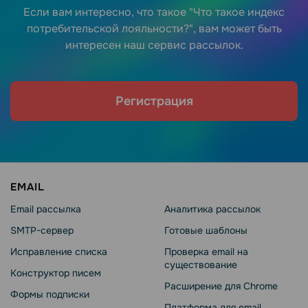
Если вам интересно, что такое "Что такое индекс
потребительской лояльности?", вам может быть
интересен наш сервис рассылок.
Регистрация
EMAIL
Email рассылка
Аналитика рассылок
SMTP-сервер
Готовые шаблоны
Исправление списка
Проверка email на
существование
Конструктор писем
Расширение для Chrome
Формы подписки
Платформа для email