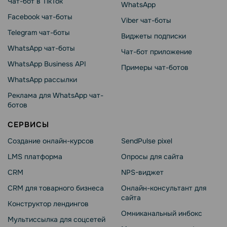
Чат-бот в TikTok
WhatsApp
Facebook чат-боты
Viber чат-боты
Telegram чат-боты
Виджеты подписки
WhatsApp чат-боты
Чат-бот приложение
WhatsApp Business API
Примеры чат-ботов
WhatsApp рассылки
Реклама для WhatsApp чат-
ботов
СЕРВИСЫ
Создание онлайн-курсов
SendPulse pixel
LMS платформа
Опросы для сайта
CRM
NPS-виджет
CRM для товарного бизнеса
Онлайн-консультант для
сайта
Конструктор лендингов
Омниканальный инбокс
Мультиссылка для соцсетей