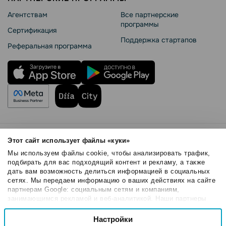
Агентствам
Все партнерские
программы
Сертификация
Поддержка стартапов
Реферальная программа
Правила использования
Этот сайт использует файлы «куки»
Безопасность SendPulse
Мы используем файлы cookie, чтобы анализировать трафик,
Политика конфиденциальности
подбирать для вас подходящий контент и рекламу, а также
дать вам возможность делиться информацией в социальных
Политика Cookies
сетях. Мы передаем информацию о ваших действиях на сайте
© 2015 - 2026. ООО «СендПульс». Все права защищены.
партнерам Google: социальным сетям и компаниям,
занимающимся рекламой и веб-аналитикой. Наши партнеры
могут комбинировать эти сведения с предоставленной вами
Выбор
информацией, а также данными, которые они получили при
Настройки
Необходимые
согласия
использовании вами их сервисов.