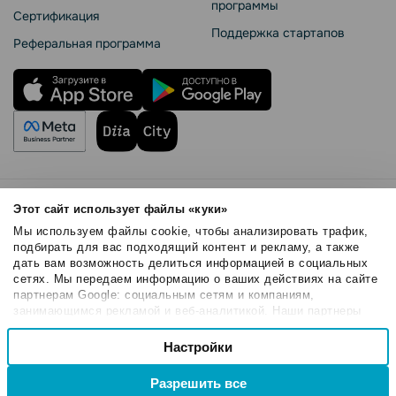
программы
Сертификация
Поддержка стартапов
Реферальная программа
Правила использования
Этот сайт использует файлы «куки»
Безопасность SendPulse
Мы используем файлы cookie, чтобы анализировать трафик,
Политика конфиденциальности
подбирать для вас подходящий контент и рекламу, а также
дать вам возможность делиться информацией в социальных
Политика Cookies
сетях. Мы передаем информацию о ваших действиях на сайте
© 2015 - 2026. ООО «СендПульс». Все права защищены.
партнерам Google: социальным сетям и компаниям,
занимающимся рекламой и веб-аналитикой. Наши партнеры
могут комбинировать эти сведения с предоставленной вами
Выбор
информацией, а также данными, которые они получили при
Настройки
Необходимые
согласия
использовании вами их сервисов.
Разрешить все