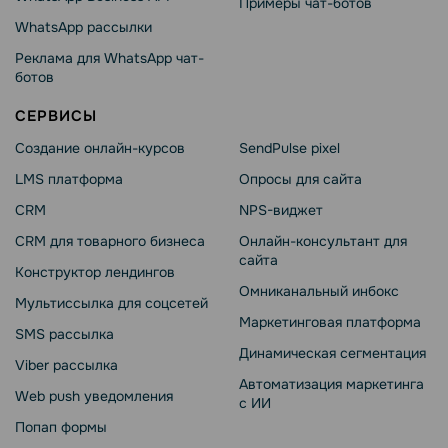
Примеры чат-ботов
WhatsApp рассылки
Реклама для WhatsApp чат-
ботов
СЕРВИСЫ
Создание онлайн-курсов
SendPulse pixel
LMS платформа
Опросы для сайта
CRM
NPS-виджет
CRM для товарного бизнеса
Онлайн-консультант для
сайта
Конструктор лендингов
Омниканальный инбокс
Мультиссылка для соцсетей
Маркетинговая платформа
SMS рассылка
Динамическая сегментация
Viber рассылка
Автоматизация маркетинга
Web push уведомления
с ИИ
Попап формы