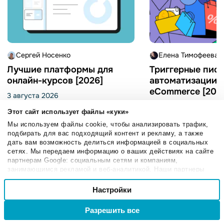
Сергей Носенко
Елена Тимофеева
Лучшие платформы для
Триггерные пись
онлайн-курсов [2026]
автоматизации 
eCommerce [202
3 августа 2026
2 апреля 2026
Этот сайт использует файлы «куки»
Мы используем файлы cookie, чтобы анализировать трафик,
подбирать для вас подходящий контент и рекламу, а также
дать вам возможность делиться информацией в социальных
сетях. Мы передаем информацию о ваших действиях на сайте
партнерам Google: социальным сетям и компаниям,
занимающимся рекламой и веб-аналитикой. Наши партнеры
могут комбинировать эти сведения с предоставленной вами
Выбор
информацией, а также данными, которые они получили при
Настройки
Необходимые
согласия
использовании вами их сервисов.
Подписывайтесь
Разрешить все
Войти
Регистрация
Настроечные