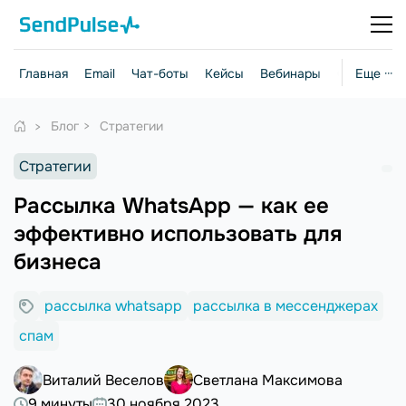
Главная
Email
Чат-боты
Кейсы
Вебинары
Стратегии
Еще ···
Блог
Стратегии
Стратегии
Рассылка WhatsApp — как ее
эффективно использовать для
бизнеса
рассылка whatsapp
рассылка в мессенджерах
спам
Виталий Веселов
Светлана Максимова
9 минуты
30 ноября 2023