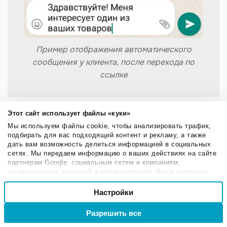
Пример отображения автоматического
сообщения у клиента, после перехода по
ссылке
Этот сайт использует файлы «куки»
Преимущества бизнес-аккаунта
Мы используем файлы cookie, чтобы анализировать трафик,
подбирать для вас подходящий контент и рекламу, а также
Бесплатный доступ.
дать вам возможность делиться информацией в социальных
Защита персональных данных при помощи
сетях. Мы передаем информацию о ваших действиях на сайте
партнерам Google: социальным сетям и компаниям,
сквозного шифрования
.
занимающимся рекламой и веб-аналитикой. Наши партнеры
Отслеживание статусов сообщений —
могут комбинировать эти сведения с предоставленной вами
Выбор
информацией, а также данными, которые они получили при
Настройки
Необходимые
количество отправленных, доставленных,
согласия
использовании вами их сервисов.
открытых и прочитанных. Ниже показан раздел
Разрешить все
Войти
Регистрация
со статистикой: Настройки — «Инструменты для
Настроечные