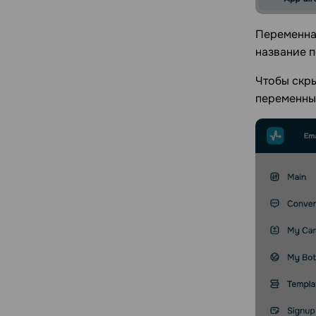
Переменная
название п
Чтобы скры
переменные