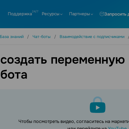
Поддержка
Ресурсы
Партнеры
Запросить 
База знаний
Чат-боты
Взаимодействие с подписчиками
 создать переменную 
-бота
Чтобы посмотреть видео, согласитесь на марке
или перейдите на
YouTube
.