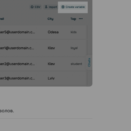
волов.