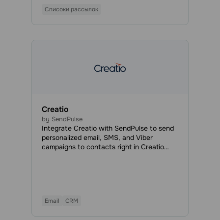
эффективного охвата существующих и
Списоки рассылок
потенциальных клиентов.
Creatio
by SendPulse
Integrate Creatio with SendPulse to send
personalized email, SMS, and Viber
campaigns to contacts right in Creatio
CRM. You don’t even need to leave
Creatio to run bulk email campaigns
through SendPulse or view statistics.
Email
CRM