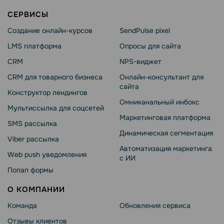
СЕРВИСЫ
Создание онлайн-курсов
SendPulse pixel
LMS платформа
Опросы для сайта
CRM
NPS-виджет
CRM для товарного бизнеса
Онлайн-консультант для
сайта
Конструктор лендингов
Омниканальный инбокс
Мультиссылка для соцсетей
Маркетинговая платформа
SMS рассылка
Динамическая сегментация
Viber рассылка
Автоматизация маркетинга
Web push уведомления
с ИИ
Попап формы
О КОМПАНИИ
Команда
Обновления сервиса
Отзывы клиентов