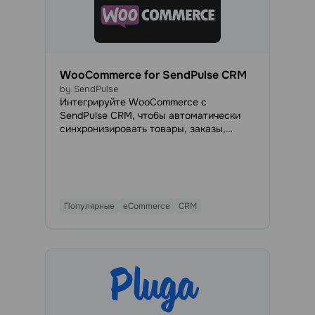
WooCommerce for SendPulse CRM
by SendPulse
Интегрируйте WooCommerce с
SendPulse CRM, чтобы автоматически
синхронизировать товары, заказы,
клиентов, контакты и данные сделок
между интернет-магазином и CRM.
Управляйте продажами, клиентской
базой и заказами в единой системе
SendPulse CRM.
Популярные
eCommerce
CRM