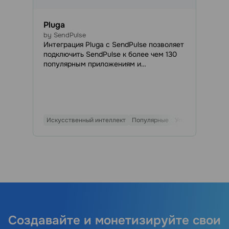
Pluga
by SendPulse
Интеграция Pluga с SendPulse позволяет
подключить SendPulse к более чем 130
популярным приложениям и
автоматизировать маркетинг, продажи и
коммуникацию без программирования.
Синхронизируйте контакты,
передавайте данные между сервисами,
управляйте сделками в SendPulse CRM и
Искусственный интеллект
Популярные
Управление лида
автоматически запускайте email-, SMS-
и чат-бот кампании при наступлении
выбранных событий.
Создавайте и монетизируйте свои