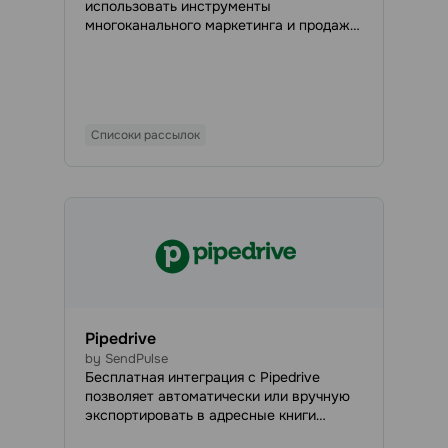
использовать инструменты
многоканального маркетинга и продаж
от SendPulse для автоматизации бизнес-
процессов внутри OneBox. Система
OneBox автоматизирует рутинные
задачи: создает документы, генерирует
счета, обрабатывает заказы, помогает
Списоки рассылок
эффективно планировать работу,
управлять проектами и сотрудниками и
т.д. Это ускоряет развитие и облегчает
масшт
Pipedrive
by SendPulse
Бесплатная интеграция с Pipedrive
позволяет автоматически или вручную
экспортировать в адресные книги
SendPulse данные, собранные с