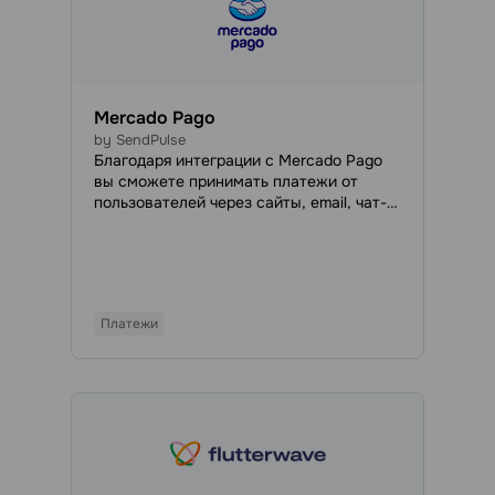
Mercado Pago
by SendPulse
Благодаря интеграции с Mercado Pago
вы сможете принимать платежи от
пользователей через сайты, email, чат-
боты и курсы на ваш аккаунт в Mercado
Pago. Mercado Pago — мексиканская
платежная система, которая позволяет
оплачивать товары и услуги онлайн с
помощью пластиковых карт любых
Платежи
банков.