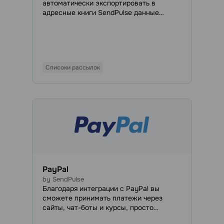
автоматически экспортировать в
адресные книги SendPulse данные
клиентов, собранные на сайте Big
Cartel. Как только новый клиент
разместит заказ в магазине Big Cartel,
он будет автоматически добавлен в
адресную книгу SendPulse
Списоки рассылок
PayPal
by SendPulse
Благодаря интеграции с PayPal вы
сможете принимать платежи через
сайты, чат-боты и курсы, просто
добавив кнопку оплаты в бота или на