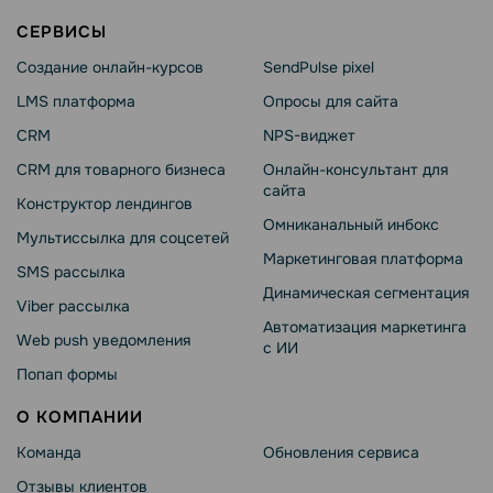
СЕРВИСЫ
Создание онлайн-курсов
SendPulse pixel
LMS платформа
Опросы для сайта
CRM
NPS-виджет
CRM для товарного бизнеса
Онлайн-консультант для
сайта
Конструктор лендингов
Омниканальный инбокс
Мультиссылка для соцсетей
Маркетинговая платформа
SMS рассылка
Динамическая сегментация
Viber рассылка
Автоматизация маркетинга
Web push уведомления
с ИИ
Попап формы
О КОМПАНИИ
Команда
Обновления сервиса
Отзывы клиентов