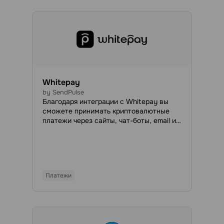
миру.
Whitepay
by SendPulse
Благодаря интеграции с Whitepay вы
сможете принимать криптовалютные
платежи через сайты, чат-боты, email и
курсы на ваш аккаунт Whitepay, просто
добавив кнопку оплаты в бота, в письмо
или на сайт, либо указав платежную
систему в настройках курсов.
Платежи