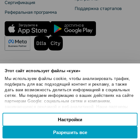
Сертификация
Поддержка стартапов
Реферальная программа
Правила использования
Этот сайт использует файлы «куки»
Безопасность SendPulse
Мы используем файлы cookie, чтобы анализировать трафик,
Политика конфиденциальности
подбирать для вас подходящий контент и рекламу, а также
дать вам возможность делиться информацией в социальных
Политика Cookies
сетях. Мы передаем информацию о ваших действиях на сайте
© 2015 - 2026. ООО «СендПульс». Все права защищены.
партнерам Google: социальным сетям и компаниям,
занимающимся рекламой и веб-аналитикой. Наши партнеры
могут комбинировать эти сведения с предоставленной вами
Выбор
информацией, а также данными, которые они получили при
Настройки
Необходимые
согласия
использовании вами их сервисов.
Разрешить все
Настроечные