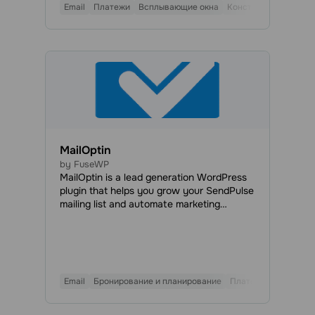
Email
Платежи
Всплывающие окна
Конструктор форм
MailOptin
by FuseWP
MailOptin is a lead generation WordPress
plugin that helps you grow your SendPulse
mailing list and automate marketing
campaigns. MailOptin lets you create high-
converting opt-in forms, including
lightboxes, notification bars, and slide-ins.
It includes advanced behavioral triggers
like exit-intent, adblock and scroll
Email
Бронирование и планирование
Платежи
Всплываю
detection to capture subscribers at the
most effective moments.