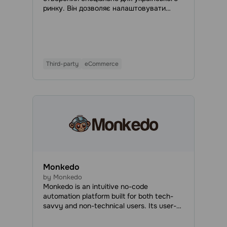
ринку. Він дозволяє налаштовувати
сторінку оформлення замовлення
(checkout), інтегрувати українські
служби доставки та платіжні системи,
використовувати апсейли, рекомендації,
тригери та інші інструменти для
Third-party
eCommerce
зростання продажів. Chekly допомагає
зробити процес покупки простим,
швидким і зручним — як для клієнта, так і
для власника магазину.
Monkedo
by Monkedo
Monkedo is an intuitive no-code
automation platform built for both tech-
savvy and non-technical users. Its user-
friendly interface allows anyone to design
custom workflows using simple drag-and-