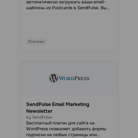
автоматически загружать ваши email-
шаблоны из Postcards в SendPulse. Вы
сможете получить доступ ко всем
загруженным email в разделе Шаблоны
писем и использовать их для отправки
регулярных или автоматизированных
кампаний.
Платежи
SendPulse Email Marketing
Newsletter
by SendPulse
Бесплатный плагин для сайта на
WordPress позволяет добавить формы
подписки на любые страницы или