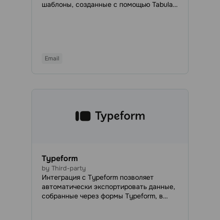
шаблоны, созданные с помощью Tabular,
в SendPulse. Все загруженные
электронные письма будут доступны в
вашей учетной записи SendPulse на
вкладке «Шаблоны», чтобы вы могли
использовать их при планировании
Email
массовых email-рассылок или в
автоворонках Automation 360.
Typeform
by Third-party
Интеграция с Typeform позволяет
автоматически экспортировать данные,
собранные через формы Typeform, в
адресные книги SendPulse. Настройте
интеграцию, и ваши маркетинговые