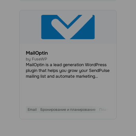
MailOptin
by FuseWP
MailOptin is a lead generation WordPress
plugin that helps you grow your SendPulse
mailing list and automate marketing
campaigns. MailOptin lets you create high-
converting opt-in forms, including
lightboxes, notification bars, and slide-ins.
It includes advanced behavioral triggers
like exit-intent, adblock and scroll
Email
Бронирование и планирование
Платежи
Всплываю
detection to capture subscribers at the
most effective moments.