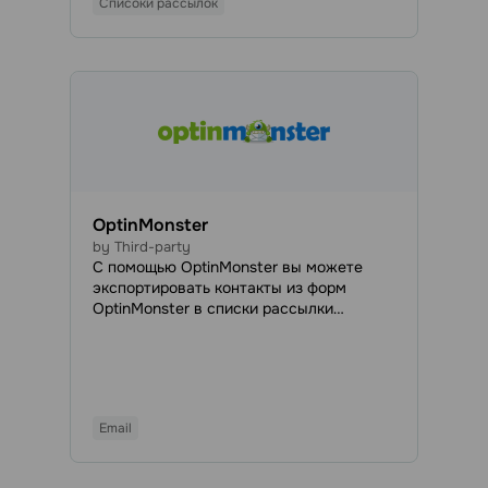
Списоки рассылок
Google Forms.
OptinMonster
by Third-party
С помощью OptinMonster вы можете
экспортировать контакты из форм
OptinMonster в списки рассылки
SendPulse и увеличить генерацию лидов.
Эта интеграция позволяет бесшовно
превращать посетителей вашего сайта
в подписчиков и клиентов.
Email