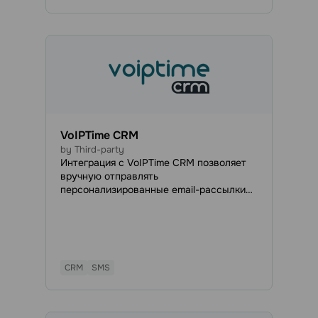
стороннем сервисе. Например,
добавлять в определённую адресную
книгу новый email, оставленный в Go
VoIPTime CRM
by Third-party
Интеграция с VoIPTime CRM позволяет
вручную отправлять
персонализированные email-рассылки
контактам из CRM и создавать
автоматические кампании на основе
определённых триггеров, чтобы
эффективно охватывать текущих и
потенциальных клиентов.
CRM
SMS