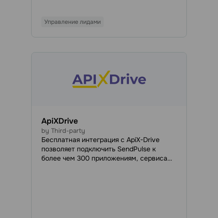
Управление лидами
ApiXDrive
by Third-party
Бесплатная интеграция с ApiX-Drive
позволяет подключить SendPulse к
более чем 300 приложениям, сервисам,
платформам электронной коммерции и
другим системам. Благодаря интеграции
вы сможете автоматизировать
добавление и удаление подписчиков и
контактов в списках рассылки
SendPulse в ответ на триггер в