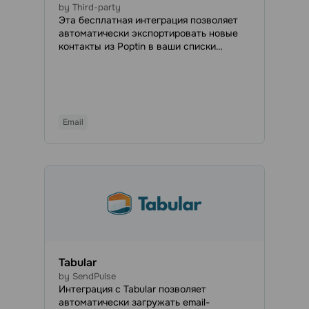
by Third-party
Эта бесплатная интеграция позволяет
автоматически экспортировать новые
контакты из Poptin в ваши списки
рассылки SendPulse. С помощью Poptin
вы можете получать больше
подписчиков и квалифицированных
лидов, увеличивать вовлеченность
аудитории и сокращать количество
Email
брошенных корзин.
Tabular
by SendPulse
Интеграция с Tabular позволяет
автоматически загружать email-