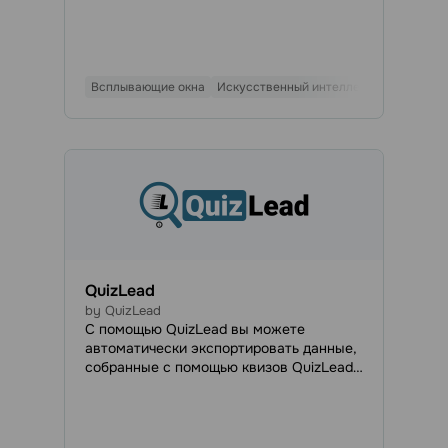
engage your audience, motivate them to
learn more about your brand, and reduce
the number of abandoned carts.
Всплывающие окна
Искусственный интеллект
Популярн
QuizLead
by QuizLead
С помощью QuizLead вы можете
автоматически экспортировать данные,
собранные с помощью квизов QuizLead,
в списки рассылки SendPulse. Эта
интеграция позволяет вам легко
связаться со всеми новыми
подписчиками и настроить