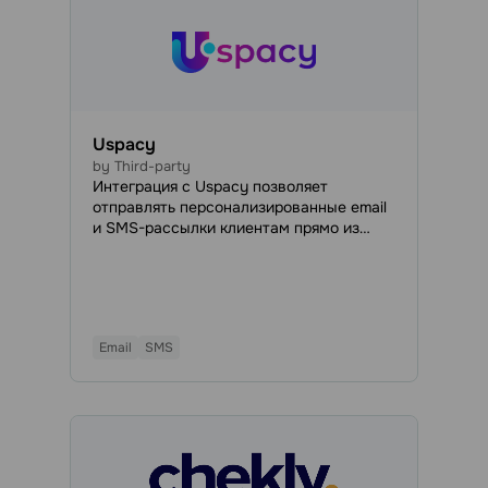
Uspacy
by Third-party
Интеграция с Uspacy позволяет
отправлять персонализированные email
и SMS-рассылки клиентам прямо из
CRM, автоматически экспортировать
контактные данные из Uspacy в
адресные книги SendPulse, а также
создавать автоворонки на основе
событий в Uspacy. Это помогает
Email
SMS
автоматизировать коммуникации для
более эффективного взаимодействия с
текущими и потенциальными клиентами.