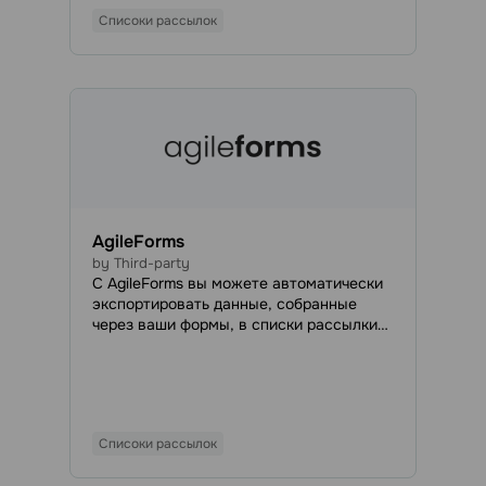
Списоки рассылок
AgileForms
by Third-party
С AgileForms вы можете автоматически
экспортировать данные, собранные
через ваши формы, в списки рассылки
SendPulse. Эта интеграция избавляет
вас от необходимости вручную
собирать email-адреса для ваших
кампаний.
Списоки рассылок