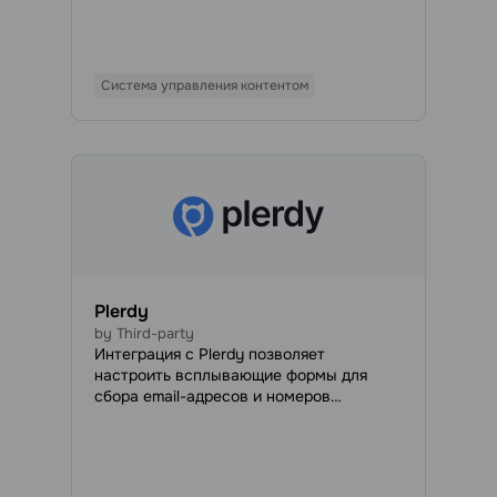
публикации. Контакты подписчиков
будут автоматически импортироваться
в указанную адресную книгу, чтобы вы
могли отправлять им email-рассылки и
Система управления контентом
транзакционные письма в любое
удобное время.
Plerdy
by Third-party
Интеграция с Plerdy позволяет
настроить всплывающие формы для
сбора email-адресов и номеров
телефонов, а затем автоматизировать
экспорт контактов потенциальных
клиентов в вашу учетную запись
SendPulse.