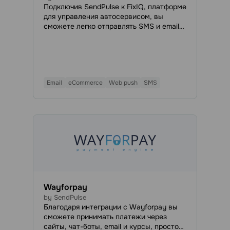
Подключив SendPulse к FixIQ, платформе
для управления автосервисом, вы
сможете легко отправлять SMS и email-
рассылки своим клиентам, а также web
push-уведомления клиентам и
сотрудникам — прямо из панели
управления FixIQ. Эта интеграция
упрощает поддержание связи с
Email
eCommerce
Web push
SMS
клиентами, партнёрами и коллегами,
помогая экономить время, деньги и
усилия.
Wayforpay
by SendPulse
Благодаря интеграции с Wayforpay вы
сможете принимать платежи через
сайты, чат-боты, email и курсы, просто