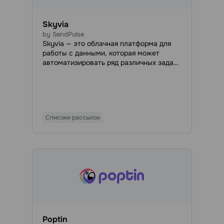
Skyvia
by SendPulse
Skyvia — это облачная платформа для
работы с данными, которая может
автоматизировать ряд различных задач,
связанных с данными. С ее помощью вы
можете интегрировать SendPulse с
более чем 200 облачными
приложениями, базами данных и
файловыми хранилищами.
Списоки рассылок
Poptin