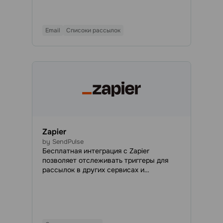
кампании охватят всех новых
подписчиков.
Email
Списоки рассылок
Zapier
by SendPulse
Бесплатная интеграция с Zapier
позволяет отслеживать триггеры для
рассылок в других сервисах и
автоматически начинать коммуникацию
с новым контактом в SendPulse.
Например, отправлять SMS или email-
рассылку тем, кто заполнил форму на
вашем сайте или оставил данные в