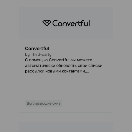
Convertful
by Third-party
С помощью Convertful вы можете
автоматически обновлять свои списки
рассылки новыми контактами,
собранными через Convertful. Эта
бесплатная интеграция позволяет
генерировать лиды и запускать
автоматические email-кампании для
превращения посетителей сайта в
Всплывающие окна
клиентов.