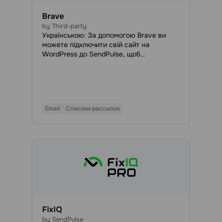
Brave
by Third-party
Українською: За допомогою Brave ви
можете підключити свій сайт на
WordPress до SendPulse, щоб
автоматично передавати дані
потенційних клієнтів до ваших списків
розсилки та використовувати їх у
майбутніх кампаніях. Створюйте форми
для збору лідів, вікторини, опитування та
Email
Списоки рассылок
будь-які інші віджети. Передавайте
зібрані дані до SendPulse, включаючи
імена, електронні адреси, номери
телефонів, місцезнаходж
FixIQ
by SendPulse