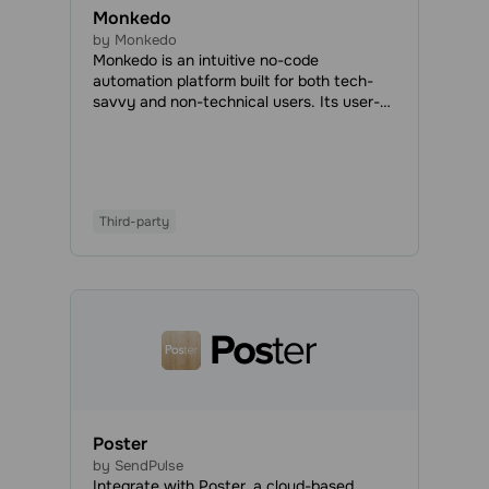
Monkedo
by Monkedo
Monkedo is an intuitive no-code
automation platform built for both tech-
savvy and non-technical users. Its user-
friendly interface allows anyone to design
custom workflows using simple drag-and-
drop actions—without writing a single line
of code. Whether you're looking to
automate everyday tasks, optimize
Third-party
business operations, or handle complex
data workflows, Monkedo connects with
hundreds of applications, giving you the
power to automate nearly any process.
Poster
by SendPulse
Integrate with Poster, a cloud-based