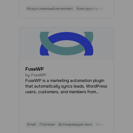
автоматические процессы для отправки
Искусственный интеллект
Конструктор форм
приветственных и благодарственных
писем.
FuseWP
by FuseWP
FuseWP is a marketing automation plugin
that automatically syncs leads, WordPress
users, customers, and members from
forms, eCommerce platforms, Learning
Management Systems (LMS), and
membership plugins with SendPulse.
Email
Платежи
Всплывающие окна
Конструктор форм