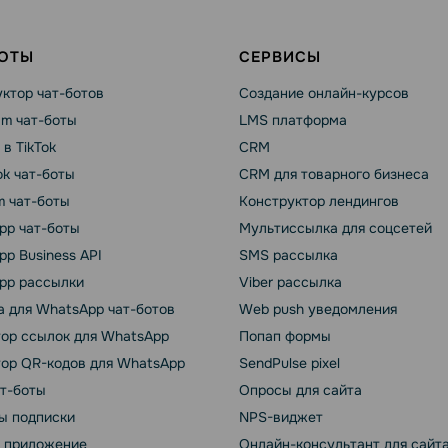
БОТЫ
СЕРВИСЫ
ктор чат-ботов
Создание онлайн-курсов
am чат-боты
LMS платформа
 в TikTok
CRM
k чат-боты
CRM для товарного бизнеса
m чат-боты
Конструктор лендингов
pp чат-боты
Мультиссылка для соцсетей
p Business API
SMS рассылка
pp рассылки
Viber рассылка
 для WhatsApp чат-ботов
Web push уведомления
тор ссылок для WhatsApp
Попап формы
тор QR-кодов для WhatsApp
SendPulse pixel
ат-боты
Опросы для сайта
ы подписки
NPS-виджет
т приложение
Онлайн-консультант для сайт