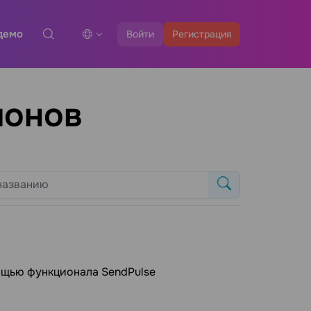
демо
Войти
Регистрация
лонов
ощью функционала SendPulse