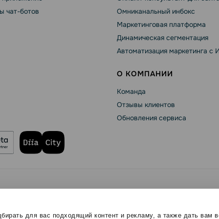
ы чат-ботов
Омниканальный инбокс
Маркетинговая платформа
Динамическая сегментация
Автоматизация маркетинга с 
О КОМПАНИИ
Команда
Отзывы клиентов
Обновления сервиса
se
Политика конфиденциальности
Политика Cookies
ищены.
бирать для вас подходящий контент и рекламу, а также дать вам 