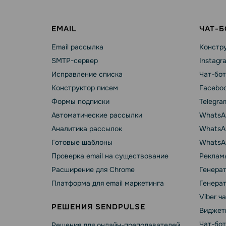
EMAIL
ЧАТ-
Email рассылка
Констру
SMTP-сервер
Instagr
Исправление списка
Чат-бот
Конструктор писем
Faceboo
Формы подписки
Telegra
Автоматические рассылки
WhatsA
Аналитика рассылок
WhatsAp
Готовые шаблоны
WhatsA
Проверка email на существование
Реклама
Расширение для Chrome
Генера
Платформа для email маркетинга
Генера
Viber ч
РЕШЕНИЯ SENDPULSE
Виджет
Чат-бо
Решения для онлайн-преподавателей