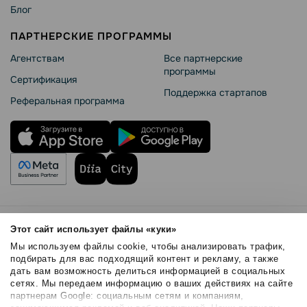
Блог
ПАРТНЕРСКИЕ ПРОГРАММЫ
Агентствам
Все партнерские
программы
Сертификация
Поддержка стартапов
Реферальная программа
Правила использования
Этот сайт использует файлы «куки»
Безопасность SendPulse
Мы используем файлы cookie, чтобы анализировать трафик,
Политика конфиденциальности
подбирать для вас подходящий контент и рекламу, а также
дать вам возможность делиться информацией в социальных
Политика Cookies
сетях. Мы передаем информацию о ваших действиях на сайте
© 2015 - 2026. ООО «СендПульс». Все права защищены.
партнерам Google: социальным сетям и компаниям,