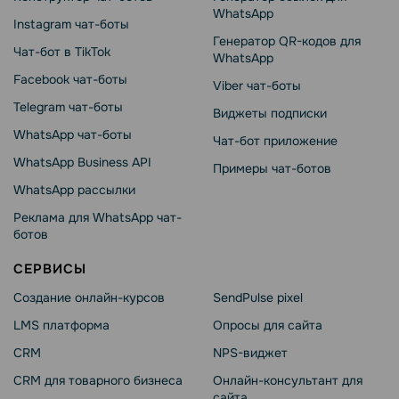
WhatsApp
Instagram чат-боты
Генератор QR-кодов для
Чат-бот в TikTok
WhatsApp
Facebook чат-боты
Viber чат-боты
Telegram чат-боты
Виджеты подписки
WhatsApp чат-боты
Чат-бот приложение
WhatsApp Business API
Примеры чат-ботов
WhatsApp рассылки
Реклама для WhatsApp чат-
ботов
СЕРВИСЫ
Создание онлайн-курсов
SendPulse pixel
LMS платформа
Опросы для сайта
CRM
NPS-виджет
CRM для товарного бизнеса
Онлайн-консультант для
сайта