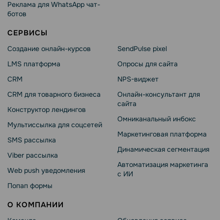
Реклама для WhatsApp чат-
ботов
СЕРВИСЫ
Создание онлайн-курсов
SendPulse pixel
LMS платформа
Опросы для сайта
CRM
NPS-виджет
CRM для товарного бизнеса
Онлайн-консультант для
сайта
Конструктор лендингов
Омниканальный инбокс
Мультиссылка для соцсетей
Маркетинговая платформа
SMS рассылка
Динамическая сегментация
Viber рассылка
Автоматизация маркетинга
Web push уведомления
с ИИ
Попап формы
О КОМПАНИИ