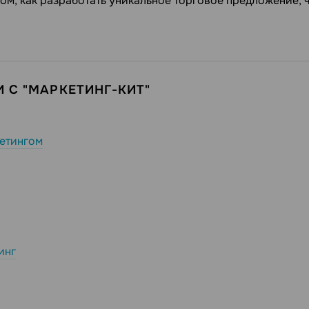
ом, как разработать уникальное торговое предложение, 
 С "МАРКЕТИНГ-КИТ"
етингом
инг