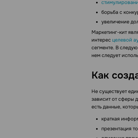
стимулирован
борьба с конку
увеличение до
Маркетинг-кит явл
интерес
целевой а
сегменте. В следую
нем следует исполь
Как созд
Не существует еди
зависит от сферы 
есть данные, кото
краткая инфор
презентация то