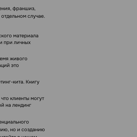
ения, франшиз,
 отдельном случае.
ского материала
и при личных
ремя живого
аций это
инг-кита. Книгу
 что клиенты могут
ой на лендинг
тенциального
нию, но и созданию