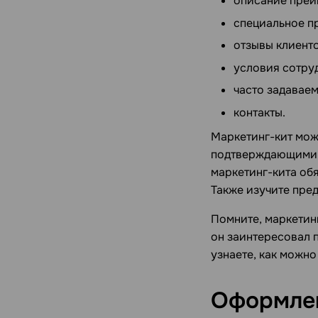
описание преи
специальное п
отзывы клиенто
условия сотру
часто задавае
контакты.
Маркетинг-кит мож
подтверждающими к
маркетинг-кита обя
Также изучите пред
Помните, маркетин
он заинтересовал п
узнаете, как можн
Оформле