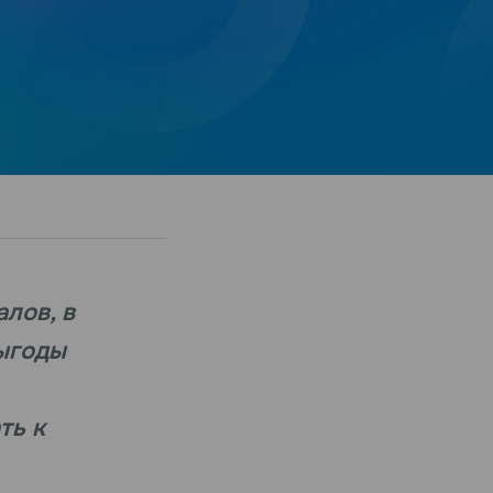
лов, в
ыгоды
ть к