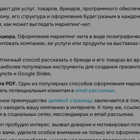
дают для услуг, товаров, брендов, программного обеспеч
ому, его структура и оформление будет разным в каждом
 как может выглядеть маркетинг-кит.
ошюра.
Оформление маркетинг-кита в виде полиграфиче
нтовать компанию, ее услуги или продукты на выставках 
тличный способ рассказать о бренде и его товарах во в
Наиболее популярные инструменты для создания презент
note и Google Slides.
те PDF.
Один из популярных способов оформления маркет
ять потенциальным клиентам в
email рассылках
.
ное преимущество
целевой страницы
заключается в том,
 находить вашу компанию в интернете. К тому же, ссылк
 в социальных сетях, мессенджерах и email рассылках.
ит пробудил интерес, вызвал доверие и мотивировал по
с вами, уделите особое внимание не только его оформле