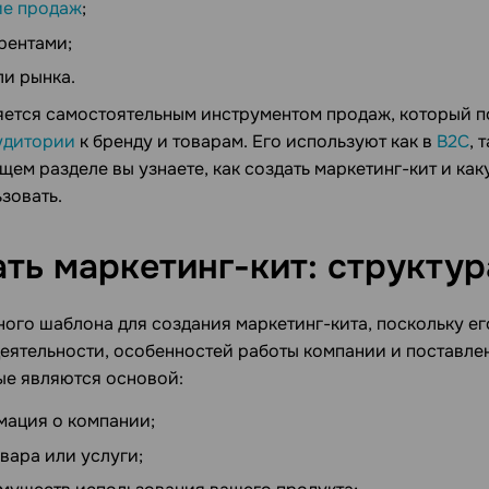
ие продаж
;
рентами;
ли рынка.
яется самостоятельным инструментом продаж, который п
удитории
к бренду и товарам. Его используют как в
B2C
, 
щем разделе вы узнаете, как создать маркетинг-кит и к
зовать.
ать маркетинг-кит:
структур
ного шаблона для создания маркетинг-кита, поскольку ег
деятельности, особенностей работы компании и поставлен
рые являются основой:
мация о компании;
вара или услуги;