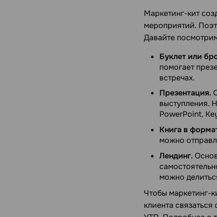
Маркетинг-кит соз
мероприятий. Поэт
Давайте посмотрим,
Буклет или бр
помогает презе
встречах.
Презентация.
О
выступления. 
PowerPoint, Key
Книга в форма
можно отправл
Лендинг.
Основ
самостоятельно
можно делиться
Чтобы маркетинг-к
клиента связаться 