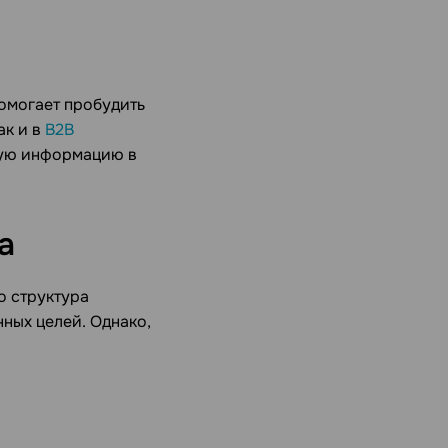
омогает пробудить
так и в
B2B
акую информацию в
а
о структура
ных целей. Однако,