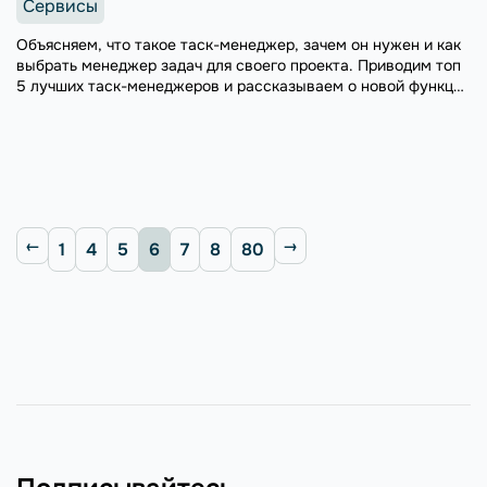
Сервисы
Объясняем, что такое таск-менеджер, зачем он нужен и как
выбрать менеджер задач для своего проекта. Приводим топ
5 лучших таск-менеджеров и рассказываем о новой функции
в CRM SendPulse — таск-трекере для контроля ведения
сделок.
1
4
5
6
7
8
80