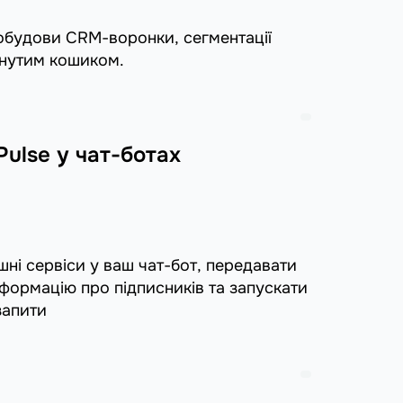
обудови CRM-воронки, сегментації
кинутим кошиком.
ulse у чат-ботах
ішні сервіси у ваш чат-бот, передавати
формацію про підписників та запускати
запити