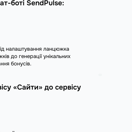
ат-боті SendPulse:
від налаштування ланцюжка
ків до генерації унікальних
ння бонусів.
вісу «Сайти» до сервісу