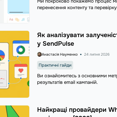
Ми покроково покажемо процес міг
перенесення контенту та перевірку
Як аналізувати залученіс
у SendPulse
Анастасія Науменко
24 липня 2026
Практичні гайди
Ви ознайомитесь з основними метр
результатів email кампаній.
Найкращі провайдери Wha