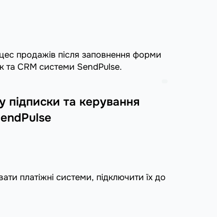
оцес продажів після заповнення форми
к та CRM системи SendPulse.
у підписки та керування
SendPulse
ти платіжні системи, підключити їх до