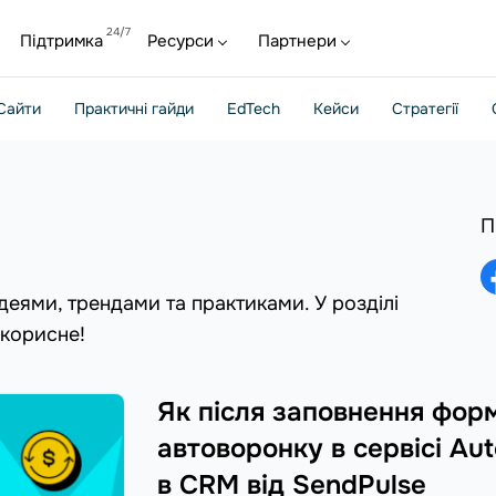
Підтримка
Ресурси
Партнери
Сайти
Практичні гайди
EdTech
Кейси
Стратегії
П
деями, трендами та практиками. У розділі
 корисне!
Як після заповнення форм
автоворонку в сервісі Au
в CRM від SendPulse