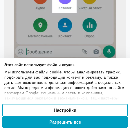
Нажмите на значок скрепки и выберите
Этот сайт использует файлы «куки»
нужный пункт
Мы используем файлы cookie, чтобы анализировать трафик,
подбирать для вас подходящий контент и рекламу, а также
дать вам возможность делиться информацией в социальных
сетях. Мы передаем информацию о ваших действиях на сайте
партнерам Google: социальным сетям и компаниям,
Ярлыки
занимающимся рекламой и веб-аналитикой. Наши партнеры
могут комбинировать эти сведения с предоставленной вами
Выбор
С помощью ярлыков удобно сортировать чаты и
информацией, а также данными, которые они получили при
Настройки
Необходимые
согласия
использовании вами их сервисов.
контакты, например, по статусу заказа.
Разрешить все
Войти
Регистрация
Для работы с ярлыками нажмите на три точки в
Настроечные