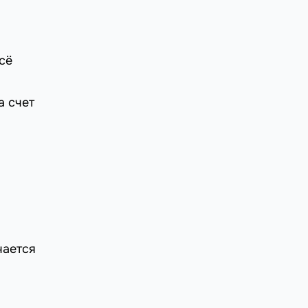
сё
а счет
чается