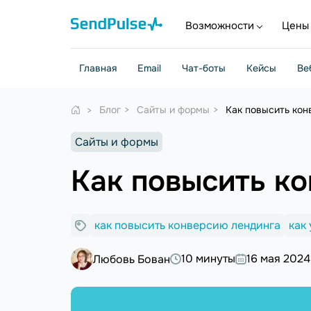
Возможности
Цены
Главная
Email
Чат-боты
Кейсы
Ве
Блог
Сайты и формы
Как повысить кон
Сайты и формы
Как повысить к
как повысить конверсию лендинга
как
10 минуты
16 мая 2024
Любовь Бован