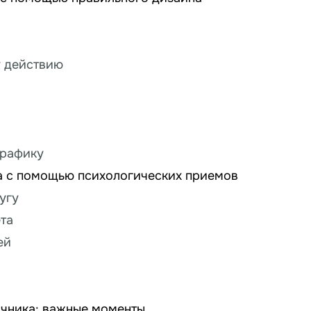
у действию
графику
а с помощью психологических приемов
угу
та
ей
чника: важные моменты