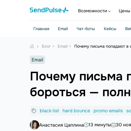
Возможности
Цены
Главная
Email
Чат-боты
Кейсы
Ве
Блог
Email
Почему письма попадают в с
Email
Почему письма п
бороться — пол
black list
hard bounce
promo emails
s
13 минуты
30 но
Анастасия Цаплина