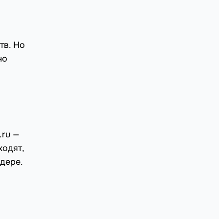
тв. Но
но
.ru —
ходят,
дере.