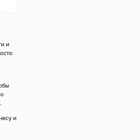
ти и
росто
кобы
но
.
несу и