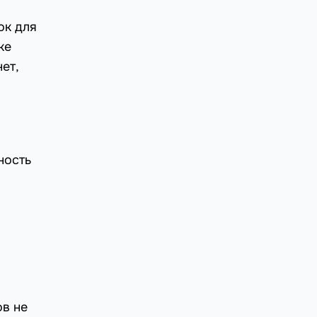
ок для
ке
ет,
ность
ов не