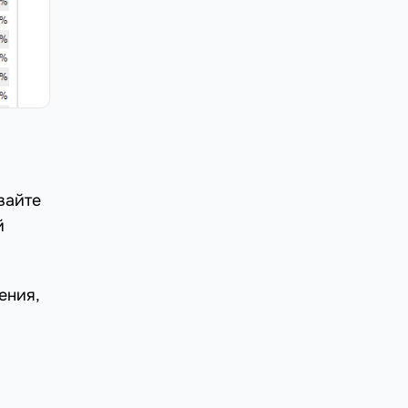
вайте
й
ения,