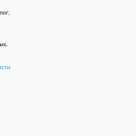
лог,
ых,
ести