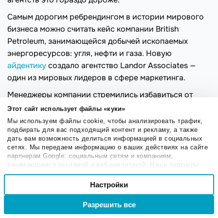
Самым дорогим ребрендингом в истории мирового
бизнеса можно считать кейс компании British
Petroleum, занимающейся добычей ископаемых
энергоресурсов: угля, нефти и газа. Новую
айдентику
создало агентство Landor Associates —
один из мировых лидеров в сфере маркетинга.
Менеджеры компании стремились избавиться от
имиджа эксплуататора природных недр и
Этот сайт использует файлы «куки»
сконцентрировать внимание на своих «зеленых»
Мы используем файлы cookie, чтобы анализировать трафик,
подбирать для вас подходящий контент и рекламу, а также
инициативах. В результате ребрендинг
обошелся
дать вам возможность делиться информацией в социальных
концерну в рекордные 211 миллионов долларов
, из
сетях. Мы передаем информацию о ваших действиях на сайте
которых 5,72 миллиона ушло только на создание
партнерам Google: социальным сетям и компаниям,
занимающимся рекламой и веб-аналитикой. Наши партнеры
нового логотипа.
могут комбинировать эти сведения с предоставленной вами
Выбор
информацией, а также данными, которые они получили при
Настройки
Необходимые
согласия
использовании вами их сервисов.
Разрешить все
Войти
Регистрация
Настроечные