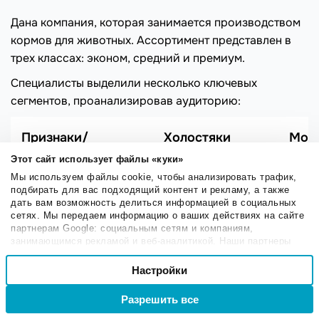
Дана компания, которая занимается производством
кормов для животных. Ассортимент представлен в
трех классах: эконом, средний и премиум.
Специалисты выделили несколько ключевых
сегментов, проанализировав аудиторию:
Признаки/
Холостяки
Мол
Сегменты
Этот сайт использует файлы «куки»
Мы используем файлы cookie, чтобы анализировать трафик,
подбирать для вас подходящий контент и рекламу, а также
Географические
Москва
дать вам возможность делиться информацией в социальных
сетях. Мы передаем информацию о ваших действиях на сайте
Умеренный климат
партнерам Google: социальным сетям и компаниям,
занимающимся рекламой и веб-аналитикой. Наши партнеры
Город-миллионник
могут комбинировать эти сведения с предоставленной вами
Выбор
информацией, а также данными, которые они получили при
Настройки
Необходимые
согласия
использовании вами их сервисов.
Демографические
25-30 лет
31-3
Разрешить все
Войти
Регистрация
Настроечные