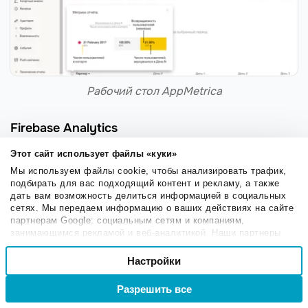
Рабочий стол AppMetrica
Firebase Analytics
Сервис от Google
для комплексной аналитики и
Этот сайт использует файлы «куки»
разработки мобильного приложения.
Мы используем файлы cookie, чтобы анализировать трафик,
подбирать для вас подходящий контент и рекламу, а также
дать вам возможность делиться информацией в социальных
сетях. Мы передаем информацию о ваших действиях на сайте
Важно!
В Google Analytics есть
партнерам Google: социальным сетям и компаниям,
возможность отслеживания мобильных
занимающимся рекламой и веб-аналитикой. Наши партнеры
могут комбинировать эти сведения с предоставленной вами
программ, но Firebase имеет
Выбор
информацией, а также данными, которые они получили при
Настройки
Необходимые
расширенные настройки для анализа
согласия
использовании вами их сервисов.
данных и поддерживает возможность
Разрешить все
Войти
Регистрация
настройки приложения.
Настроечные