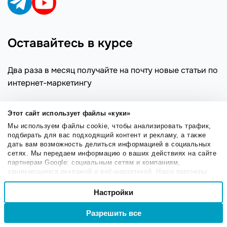
Оставайтесь в курсе
Два раза в месяц получайте на почту новые статьи по
интернет-маркетингу
Этот сайт использует файлы «куки»
Подписаться
Мы используем файлы cookie, чтобы анализировать трафик,
подбирать для вас подходящий контент и рекламу, а также
дать вам возможность делиться информацией в социальных
сетях. Мы передаем информацию о ваших действиях на сайте
партнерам Google: социальным сетям и компаниям,
База знаний SendPulse
Перейти
занимающимся рекламой и веб-аналитикой. Наши партнеры
могут комбинировать эти сведения с предоставленной вами
Выбор
Коды SMTP ошибок
информацией, а также данными, которые они получили при
Настройки
Необходимые
согласия
использовании вами их сервисов.
SMTP ошибки
Разрешить все
Войти
Регистрация
Описание статусов рассылки
Настроечные