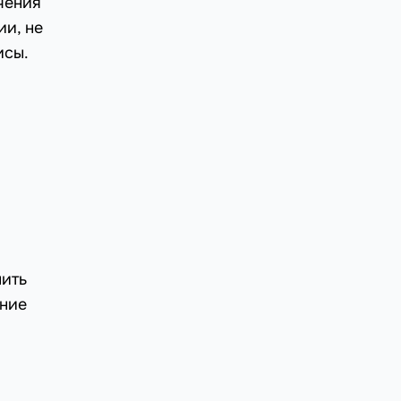
чения
и, не
исы.
нить
ение