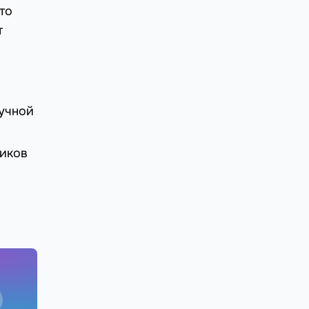
то
т
учной
ликов