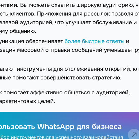
ентами.
Вы можете охватить широкую аудиторию, ч
сть клиентов. Приложения для рассылок позволяю
целевой аудиторией, что улучшает обслуживание и
ому общению.
уникация обеспечивает
более быстрые ответы
и
изация массовой отправки сообщений уменьшает р
гают инструменты для отслеживания открытий, к
нные помогают совершенствовать стратегию.
к помогает эффективно общаться с аудиторией,
аркетинговых целей.
ользовать WhatsApp для бизнеса
абор инструментов для успешного взаимодействия