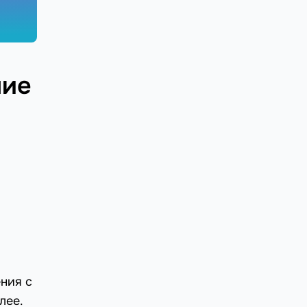
ние
ния с
лее.