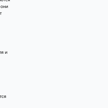
 они
т
ля и
тся