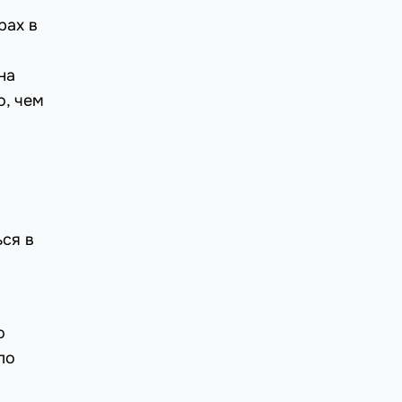
рах в
на
о, чем
ься в
о
ло