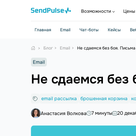
Возможности
Цены
Главная
Email
Чат-боты
Кейсы
Ве
Блог
Email
Не сдаемся без боя. Письма
Email
Не сдаемся без 
email рассылка
брошенная корзина
к
7 минуты
20 дека
Анастасия Волкова