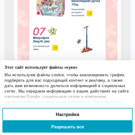
Этот сайт использует файлы «куки»
Мы используем файлы cookie, чтобы анализировать трафик,
подбирать для вас подходящий контент и рекламу, а также
дать вам возможность делиться информацией в социальных
сетях. Мы передаем информацию о ваших действиях на сайте
партнерам Google: социальным сетям и компаниям,
занимающимся рекламой и веб-аналитикой. Наши партнеры
могут комбинировать эти сведения с предоставленной вами
Выбор
информацией, а также данными, которые они получили при
Настройки
Необходимые
согласия
использовании вами их сервисов.
Разрешить все
Войти
Регистрация
Настроечные