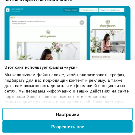
Этот сайт использует файлы «куки»
Мы используем файлы cookie, чтобы анализировать трафик,
подбирать для вас подходящий контент и рекламу, а также
дать вам возможность делиться информацией в социальных
сетях. Мы передаем информацию о ваших действиях на сайте
Предпросмотр веб- и мобильной версии письма в
партнерам Google: социальным сетям и компаниям,
занимающимся рекламой и веб-аналитикой. Наши партнеры
редакторе SendPulse
могут комбинировать эти сведения с предоставленной вами
Выбор
информацией, а также данными, которые они получили при
Настройки
Необходимые
согласия
использовании вами их сервисов.
Разрешить все
Войти
Регистрация
Настроечные