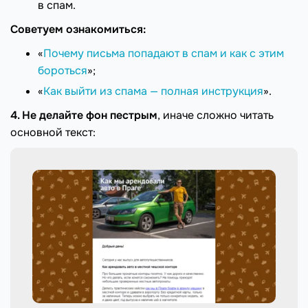
в спам.
Советуем ознакомиться:
«
Почему письма попадают в спам и как с этим
бороться
»;
«
Как выйти из спама — полная инструкция
».
4. Не делайте фон пестрым
, иначе сложно читать
основной текст: