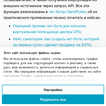
внешних источников через запрос API. Все эти
функции реализованы в
чат-ботах SendPulse
, об их
практическом применении можно почитать в кейсах:
Реальный пример чат-бота для клиники:
виртуальная помощница центра CPG
;
Кейс санатория: как создать чат-бота, который
за первые сутки сделает продажу на $470
;
Кейс Романа Рыбальченко: автоматизация
Этот сайт использует файлы «куки»
набора сотрудников через чат-бот
;
Мы используем файлы cookie, чтобы анализировать трафик,
подбирать для вас подходящий контент и рекламу, а также
Чат-бот для обучения основам нутрициологии и
дать вам возможность делиться информацией в социальных
здорового питания
;
сетях. Мы передаем информацию о ваших действиях на сайте
партнерам Google: социальным сетям и компаниям,
Как построить чат-бота для ресторана: кейс
занимающимся рекламой и веб-аналитикой. Наши партнеры
кафе «Цапа»
;
могут комбинировать эти сведения с предоставленной вами
Выбор
информацией, а также данными, которые они получили при
Настройки
Необходимые
Марафон по медитациям: нестандартный чат-
согласия
использовании вами их сервисов.
бот для привлечения клиентов и продаж
.
Разрешить все
Войти
Регистрация
Настроечные