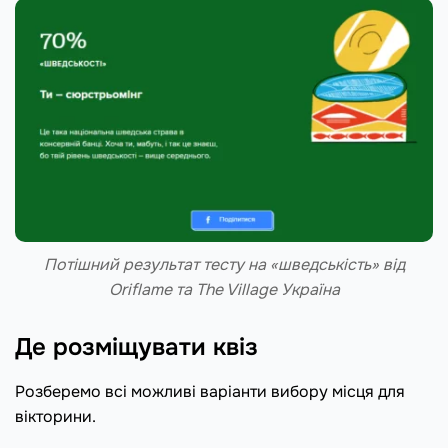
Потішний результат тесту на «шведськість» від
Oriflame та The Village Україна
Де розміщувати квіз
Розберемо всі можливі варіанти вибору місця для
вікторини.