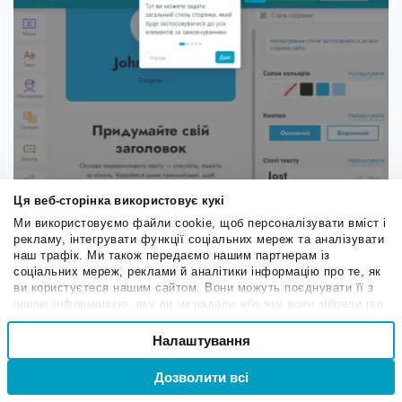
Ця веб-сторінка використовує кукі
Ми використовуємо файли cookie, щоб персоналізувати вміст і
рекламу, інтегрувати функції соціальних мереж та аналізувати
наш трафік. Ми також передаємо нашим партнерам із
соціальних мереж, реклами й аналітики інформацію про те, як
ви користуєтеся нашим сайтом. Вони можуть поєднувати її з
іншою інформацією, яку ви їм надали або яку вони зібрали під
час вашого користування їхніми службами.
Вибір
Налаштування
Необхідні
згоди
Дозволити всі
Вхід
Реєстрація
Привілейовані