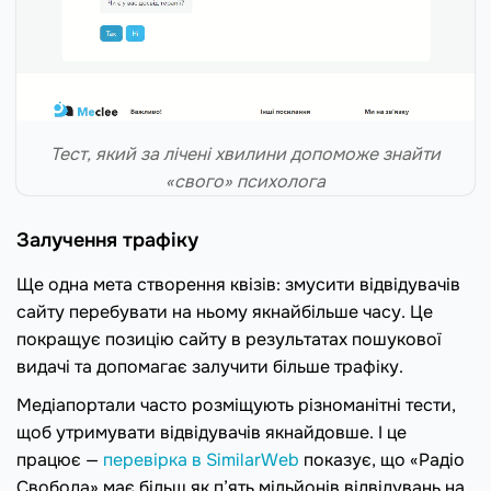
Тест, який за лічені хвилини допоможе знайти
«свого» психолога
Залучення трафіку
Ще одна мета створення квізів: змусити відвідувачів
сайту перебувати на ньому якнайбільше часу. Це
покращує позицію сайту в результатах пошукової
видачі та допомагає залучити більше трафіку.
Медіапортали часто розміщують різноманітні тести,
щоб утримувати відвідувачів якнайдовше. І це
працює —
перевірка в SimilarWeb
показує, що «Радіо
Свобода» має більш як п’ять мільйонів відвідувань на