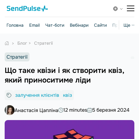
Головна
Email
Чат-боти
Вебінари
Сайти
Практичні г
Ще ···
Блог
Стратегії
Стратегії
Що таке квізи і як створити квіз,
який приноситиме ліди
залучення клієнтів
квіз
12 minutes
5 березня 2024
Анастасія Цапліна