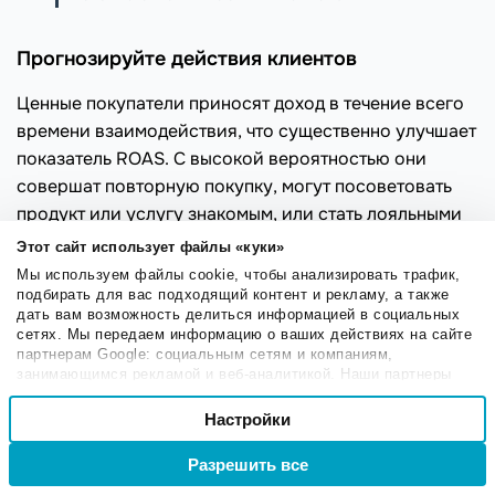
Прогнозируйте действия клиентов
Ценные покупатели приносят доход в течение всего
времени взаимодействия, что существенно улучшает
показатель ROAS. С высокой вероятностью они
совершат повторную покупку, могут посоветовать
продукт или услугу знакомым, или стать лояльными
амбассадорами
бренда. Чтобы найти таких клиентов:
Этот сайт использует файлы «куки»
Мы используем файлы cookie, чтобы анализировать трафик,
анализируйте
путь покупателя
в течение
подбирать для вас подходящий контент и рекламу, а также
всего цикла использования сайта;
дать вам возможность делиться информацией в социальных
сетях. Мы передаем информацию о ваших действиях на сайте
определяйте
KPI
, свидетельствующие о
партнерам Google: социальным сетям и компаниям,
ценности действий.
занимающимся рекламой и веб-аналитикой. Наши партнеры
могут комбинировать эти сведения с предоставленной вами
Выбор
Например, важными можно считать клиентов,
информацией, а также данными, которые они получили при
Настройки
Необходимые
согласия
которые зарегистрировались на сайте, просмотрели
использовании вами их сервисов.
несколько страниц товаров, добавили товары в
Разрешить все
Войти
Регистрация
корзину или уже совершили покупку. Используя эту
Настроечные