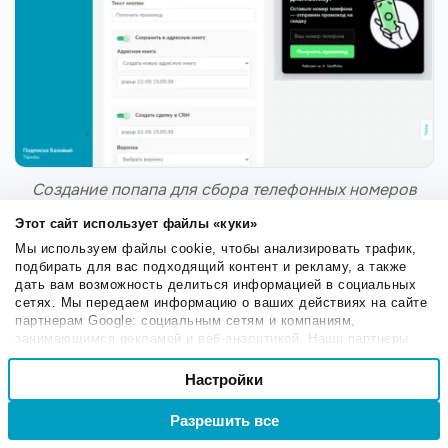
Создание попапа для сбора телефонных номеров
Этот сайт использует файлы «куки»
Советуем ознакомиться:
Мы используем файлы cookie, чтобы анализировать трафик,
подбирать для вас подходящий контент и рекламу, а также
«
Как сделать попап, который не
дать вам возможность делиться информацией в социальных
сетях. Мы передаем информацию о ваших действиях на сайте
раздражает, а приносит
партнерам Google: социальным сетям и компаниям,
конверсии
»;
занимающимся рекламой и веб-аналитикой. Наши партнеры
могут комбинировать эти сведения с предоставленной вами
Выбор
«
Как создавать лучшие попапы для
информацией, а также данными, которые они получили при
Настройки
Необходимые
согласия
сбора email адресов: советы, идеи,
использовании вами их сервисов.
примеры
».
Разрешить все
Войти
Регистрация
Настроечные