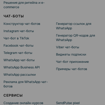
Решения для ритейла и e-
commerce
ЧАТ-БОТЫ
Конструктор чат-ботов
Генератор ссылок для
WhatsApp
Instagram чат-боты
Генератор QR-кодов для
Чат-бот в TikTok
WhatsApp
Facebook чат-боты
Viber чат-боты
Telegram чат-боты
Виджеты подписки
WhatsApp чат-боты
Чат-бот приложение
WhatsApp Business API
Примеры чат-ботов
WhatsApp рассылки
Реклама для WhatsApp чат-
ботов
СЕРВИСЫ
Создание онлайн-курсов
SendPulse pixel